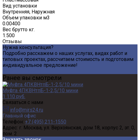
Вид установки
Внутренняя, Наружная
Объем упаковки м3
0.00400
Вес брутто кг.
1.500
Отзывы
Нужна консультация?
Подробно расскажем о наших услугах, видах работ и
типовых проектах, рассчитаем стоимость и подготовим
индивидуальное предложение!
Задать вопрос
Ранее вы смотрели
Муфта 4ПКВНтпБ-1-2,5/10 мини
1 110 руб.
Связаться с нами
info@mirs24.ru
Главный офис
Телефон:
+7 (495) 211-1550
Адрес:
г. Москва, ул. Верхоянская, дом 18, корпус 2, эт. 0,
пом. 2
Заказать звонок