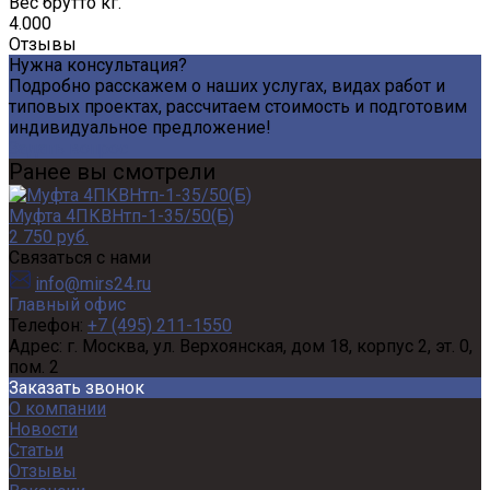
Вес брутто кг.
4.000
Отзывы
Нужна консультация?
Подробно расскажем о наших услугах, видах работ и
типовых проектах, рассчитаем стоимость и подготовим
индивидуальное предложение!
Задать вопрос
Ранее вы смотрели
Муфта 4ПКВНтп-1-35/50(Б)
2 750 руб.
Связаться с нами
info@mirs24.ru
Главный офис
Телефон:
+7 (495) 211-1550
Адрес:
г. Москва, ул. Верхоянская, дом 18, корпус 2, эт. 0,
пом. 2
Заказать звонок
О компании
Новости
Статьи
Отзывы