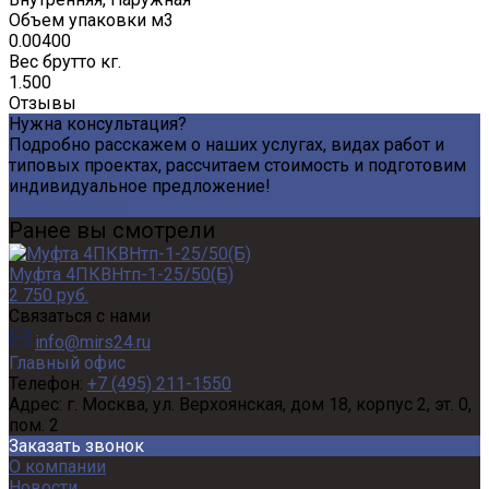
Объем упаковки м3
0.00400
Вес брутто кг.
1.500
Отзывы
Нужна консультация?
Подробно расскажем о наших услугах, видах работ и
типовых проектах, рассчитаем стоимость и подготовим
индивидуальное предложение!
Задать вопрос
Ранее вы смотрели
Муфта 4ПКВНтп-1-25/50(Б)
2 750 руб.
Связаться с нами
info@mirs24.ru
Главный офис
Телефон:
+7 (495) 211-1550
Адрес:
г. Москва, ул. Верхоянская, дом 18, корпус 2, эт. 0,
пом. 2
Заказать звонок
О компании
Новости