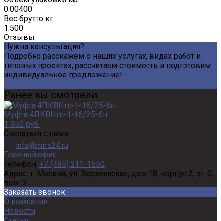
0.00400
Вес брутто кг.
1.500
Отзывы
Нужна консультация?
Подробно расскажем о наших услугах, видах работ и
типовых проектах, рассчитаем стоимость и подготовим
индивидуальное предложение!
Задать вопрос
Ранее вы смотрели
Муфта 4ПКВНтп-1-16/25-бн
1 350 руб.
Связаться с нами
info@mirs24.ru
Главный офис
Телефон:
+7 (495) 211-1550
Адрес:
г. Москва, ул. Верхоянская, дом 18, корпус 2, эт. 0,
пом. 2
Заказать звонок
О компании
Новости
Статьи