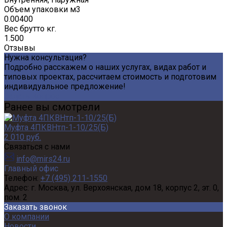
Объем упаковки м3
0.00400
Вес брутто кг.
1.500
Отзывы
Нужна консультация?
Подробно расскажем о наших услугах, видах работ и
типовых проектах, рассчитаем стоимость и подготовим
индивидуальное предложение!
Задать вопрос
Ранее вы смотрели
Муфта 4ПКВНтп-1-10/25(Б)
2 010 руб.
Связаться с нами
info@mirs24.ru
Главный офис
Телефон:
+7 (495) 211-1550
Адрес:
г. Москва, ул. Верхоянская, дом 18, корпус 2, эт. 0,
пом. 2
Заказать звонок
О компании
Новости