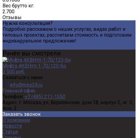
Вес брутто кг.
2.700
Отзывы
Нужна консультация?
Подробно расскажем о наших услугах, видах работ и
типовых проектах, рассчитаем стоимость и подготовим
индивидуальное предложение!
Задать вопрос
Ранее вы смотрели
Муфта 4КВНтп-1-70/120-бн
3 500 руб.
Связаться с нами
info@mirs24.ru
Главный офис
Телефон:
+7 (495) 211-1550
Адрес:
г. Москва, ул. Верхоянская, дом 18, корпус 2, эт. 0,
пом. 2
Заказать звонок
О компании
Новости
Статьи
Отзывы