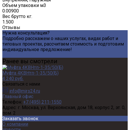
Объем упаковки м3
0.00900
Вес брутто кг.
1.500
Отзывы
Нужна консультация?
Подробно расскажем о наших услугах, видах работ и
типовых проектах, рассчитаем стоимость и подготовим
индивидуальное предложение!
Задать вопрос
Ранее вы смотрели
Муфта 4КВНтп-1-35/50(Б)
4 240 руб.
Связаться с нами
info@mirs24.ru
Главный офис
Телефон:
+7 (495) 211-1550
Адрес:
г. Москва, ул. Верхоянская, дом 18, корпус 2, эт. 0,
пом. 2
Заказать звонок
О компании
Новости