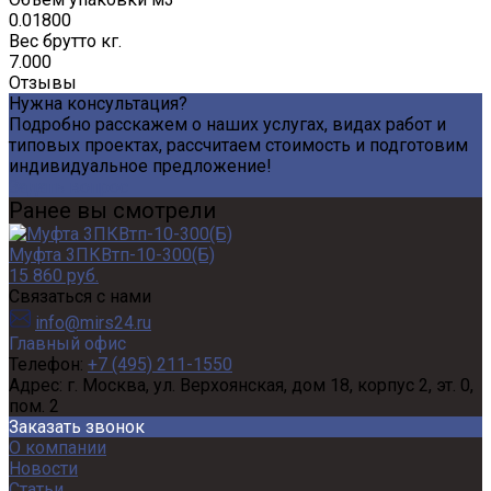
0.01800
Вес брутто кг.
7.000
Отзывы
Нужна консультация?
Подробно расскажем о наших услугах, видах работ и
типовых проектах, рассчитаем стоимость и подготовим
индивидуальное предложение!
Задать вопрос
Ранее вы смотрели
Муфта 3ПКВтп-10-300(Б)
15 860 руб.
Связаться с нами
info@mirs24.ru
Главный офис
Телефон:
+7 (495) 211-1550
Адрес:
г. Москва, ул. Верхоянская, дом 18, корпус 2, эт. 0,
пом. 2
Заказать звонок
О компании
Новости
Статьи