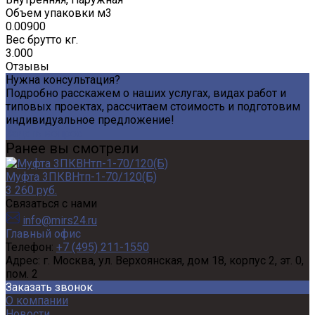
Объем упаковки м3
0.00900
Вес брутто кг.
3.000
Отзывы
Нужна консультация?
Подробно расскажем о наших услугах, видах работ и
типовых проектах, рассчитаем стоимость и подготовим
индивидуальное предложение!
Задать вопрос
Ранее вы смотрели
Муфта 3ПКВНтп-1-70/120(Б)
3 260 руб.
Связаться с нами
info@mirs24.ru
Главный офис
Телефон:
+7 (495) 211-1550
Адрес:
г. Москва, ул. Верхоянская, дом 18, корпус 2, эт. 0,
пом. 2
Заказать звонок
О компании
Новости