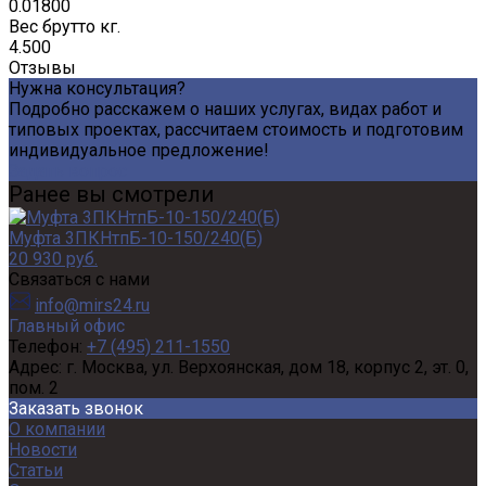
0.01800
Вес брутто кг.
4.500
Отзывы
Нужна консультация?
Подробно расскажем о наших услугах, видах работ и
типовых проектах, рассчитаем стоимость и подготовим
индивидуальное предложение!
Задать вопрос
Ранее вы смотрели
Муфта 3ПКНтпБ-10-150/240(Б)
20 930 руб.
Связаться с нами
info@mirs24.ru
Главный офис
Телефон:
+7 (495) 211-1550
Адрес:
г. Москва, ул. Верхоянская, дом 18, корпус 2, эт. 0,
пом. 2
Заказать звонок
О компании
Новости
Статьи