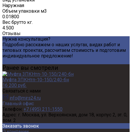
Наружная
Объем упаковки м3
0.01800
Вес брутто кг.
4.500
Отзывы
Нужна консультация?
Подробно расскажем о наших услугах, видах работ и
типовых проектах, рассчитаем стоимость и подготовим
индивидуальное предложение!
Задать вопрос
Ранее вы смотрели
Муфта 3ПКНтп-10-150/240-бн
16 200 руб.
Связаться с нами
info@mirs24.ru
Главный офис
Телефон:
+7 (495) 211-1550
Адрес:
г. Москва, ул. Верхоянская, дом 18, корпус 2, эт. 0,
пом. 2
Заказать звонок
О компании