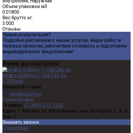
Внутренняя, Наружная
Объем упаковки м3
0.01800
Вес брутто кг.
3.000
Отзывы
Нужна консультация?
Подробно расскажем о наших услугах, видах работ и
типовых проектах, рассчитаем стоимость и подготовим
индивидуальное предложение!
Задать вопрос
Ранее вы смотрели
Муфта 3КВНтп-1-150/240-бн
3 700 руб.
Связаться с нами
info@mirs24.ru
Главный офис
Телефон:
+7 (495) 211-1550
Адрес:
г. Москва, ул. Верхоянская, дом 18, корпус 2, эт. 0,
пом. 2
Заказать звонок
О компании