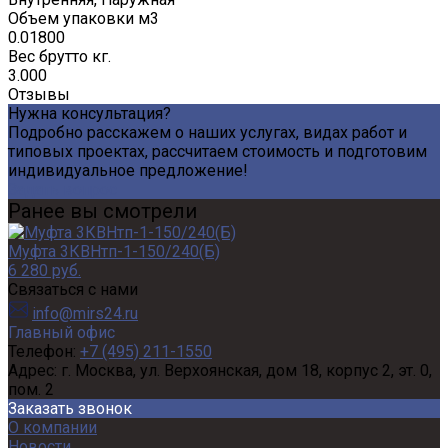
Объем упаковки м3
0.01800
Вес брутто кг.
3.000
Отзывы
Нужна консультация?
Подробно расскажем о наших услугах, видах работ и
типовых проектах, рассчитаем стоимость и подготовим
индивидуальное предложение!
Задать вопрос
Ранее вы смотрели
Муфта 3КВНтп-1-150/240(Б)
6 280 руб.
Связаться с нами
info@mirs24.ru
Главный офис
Телефон:
+7 (495) 211-1550
Адрес:
г. Москва, ул. Верхоянская, дом 18, корпус 2, эт. 0,
пом. 2
Заказать звонок
О компании
Новости