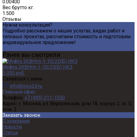
0.00400
Вес брутто кг.
1.500
Отзывы
Нужна консультация?
Подробно расскажем о наших услугах, видах работ и
типовых проектах, рассчитаем стоимость и подготовим
индивидуальное предложение!
Задать вопрос
Ранее вы смотрели
Муфта 3КВНтп-1-10/25(Б) НКЗ
3 050 руб.
Связаться с нами
info@mirs24.ru
Главный офис
Телефон:
+7 (495) 211-1550
Адрес:
г. Москва, ул. Верхоянская, дом 18, корпус 2, эт. 0,
пом. 2
Заказать звонок
О компании
Новости
Статьи