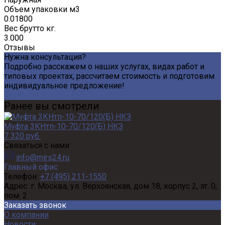
Объем упаковки м3
0.01800
Вес брутто кг.
3.000
Отзывы
Нужна консультация?
Подробно расскажем о наших услугах, видах работ и
типовых проектах, рассчитаем стоимость и подготовим
индивидуальное предложение!
Задать вопрос
Ранее вы смотрели
Муфта 3КНтп-10-70/120(Б) НКЗ
7 320 руб.
Связаться с нами
info@mirs24.ru
Главный офис
Телефон:
+7 (495) 211-1550
Адрес:
г. Москва, ул. Верхоянская, дом 18, корпус 2, эт. 0,
пом. 2
Заказать звонок
О компании
Новости