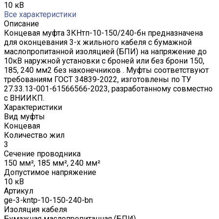
10 кВ
Все характеристики
Описание
Концевая муфта 3КНтп-10-150/240-бн предназначена
для оконцевания 3-х жильного кабеля с бумажной
маслопропитанной изоляцией (БПИ) на напряжение до
10кВ наружной установки с броней или без брони 150,
185, 240 мм2 без наконечников . Муфты соответствуют
требованиям ГОСТ 34839-2022, изготовлены по ТУ
27.33.13-001-61566566-2023, разработанному совместно
с ВНИИКП.
Характеристики
Вид муфты
Концевая
Количество жил
3
Сечение проводника
150 мм², 185 мм², 240 мм²
Допустимое напряжение
10 кВ
Артикул
ge-3-kntp-10-150-240-bn
Изоляция кабеля
Бумажная маслопропитанная (БПИ)