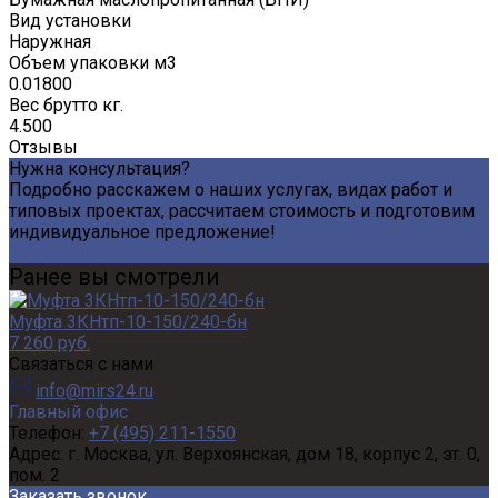
Вид установки
Наружная
Объем упаковки м3
0.01800
Вес брутто кг.
4.500
Отзывы
Нужна консультация?
Подробно расскажем о наших услугах, видах работ и
типовых проектах, рассчитаем стоимость и подготовим
индивидуальное предложение!
Задать вопрос
Ранее вы смотрели
Муфта 3КНтп-10-150/240-бн
7 260 руб.
Связаться с нами
info@mirs24.ru
Главный офис
Телефон:
+7 (495) 211-1550
Адрес:
г. Москва, ул. Верхоянская, дом 18, корпус 2, эт. 0,
пом. 2
Заказать звонок