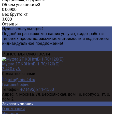
Объем упаковки м3
0.00900
Вес брутто кг.
3.000
Отзывы
Нужна консультация?
Подробно расскажем о наших услугах, видах работ и
типовых проектах, рассчитаем стоимость и подготовим
индивидуальное предложение!
Задать вопрос
Ранее вы смотрели
Муфта 2ПКВНтпБ-1-70/120(Б)
2 420 руб.
Связаться с нами
info@mirs24.ru
Главный офис
Телефон:
+7 (495) 211-1550
Адрес:
г. Москва, ул. Верхоянская, дом 18, корпус 2, эт. 0,
пом. 2
Заказать звонок
О компании
Новости