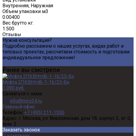
Внутренняя, Наружная
Объем упаковки м3
0.00400
Вес брутто кг.
1.500
Отзывы
Нужна консультация?
Подробно расскажем о наших услугах, видах работ и
типовых проектах, рассчитаем стоимость и подготовим
индивидуальное предложение!
Задать вопрос
Ранее вы смотрели
Муфта 2ПКВНтпБ-1-16/25-бн
1 090 руб.
Связаться с нами
info@mirs24.ru
Главный офис
Телефон:
+7 (495) 211-1550
Адрес:
г. Москва, ул. Верхоянская, дом 18, корпус 2, эт. 0,
пом. 2
Заказать звонок
О компании