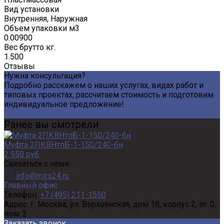
Вид установки
Внутренняя, Наружная
Объем упаковки м3
0.00900
Вес брутто кг.
1.500
Отзывы
Нужна консультация?
Подробно расскажем о наших услугах, видах работ и
типовых проектах, рассчитаем стоимость и подготовим
индивидуальное предложение!
Задать вопрос
Ранее вы смотрели
Муфта 2ПКВНтпБ-1-150/240-бн
2 550 руб.
Связаться с нами
info@mirs24.ru
Главный офис
Телефон:
+7 (495) 211-1550
Адрес:
г. Москва, ул. Верхоянская, дом 18, корпус 2, эт. 0,
пом. 2
Заказать звонок