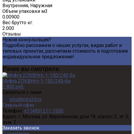
Внутренняя, Наружная
Объем упаковки м3
0.00900
Вес брутто кг.
2.000
Отзывы
Нужна консультация?
Подробно расскажем о наших услугах, видах работ и
типовых проектах, рассчитаем стоимость и подготовим
индивидуальное предложение!
Задать вопрос
Ранее вы смотрели
Муфта 2ПКВНтп-1-150/240-бн
1 800 руб.
Связаться с нами
info@mirs24.ru
Главный офис
Телефон:
+7 (495) 211-1550
Адрес:
г. Москва, ул. Верхоянская, дом 18, корпус 2, эт. 0,
пом. 2
Заказать звонок
О компании