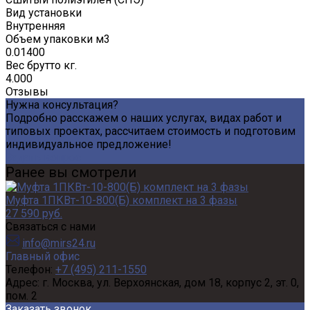
Вид установки
Внутренняя
Объем упаковки м3
0.01400
Вес брутто кг.
4.000
Отзывы
Нужна консультация?
Подробно расскажем о наших услугах, видах работ и
типовых проектах, рассчитаем стоимость и подготовим
индивидуальное предложение!
Задать вопрос
Ранее вы смотрели
Муфта 1ПКВт-10-800(Б) комплект на 3 фазы
27 590 руб.
Связаться с нами
info@mirs24.ru
Главный офис
Телефон:
+7 (495) 211-1550
Адрес:
г. Москва, ул. Верхоянская, дом 18, корпус 2, эт. 0,
пом. 2
Заказать звонок