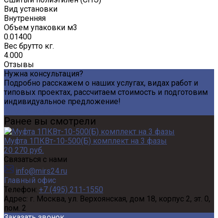
Вид установки
Внутренняя
Объем упаковки м3
0.01400
Вес брутто кг.
4.000
Отзывы
Нужна консультация?
Подробно расскажем о наших услугах, видах работ и
типовых проектах, рассчитаем стоимость и подготовим
индивидуальное предложение!
Задать вопрос
Ранее вы смотрели
Муфта 1ПКВт-10-500(Б) комплект на 3 фазы
20 270 руб.
Связаться с нами
info@mirs24.ru
Главный офис
Телефон:
+7 (495) 211-1550
Адрес:
г. Москва, ул. Верхоянская, дом 18, корпус 2, эт. 0,
пом. 2
Заказать звонок