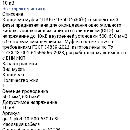
10 кВ
Все характеристики
Описание
Концевая муфта 1ПКВт-10-500/630(Б) комплект на 3
фазы предназначена для оконцевания одно жильного
кабеля с изоляцией из сшитого полиэтилена (СПЭ) на
напряжение до 10кВ внутренней установки 500, 630 мм2
с болтовым наконечником . Муфты соответствуют
требованиям ГОСТ 34839-2022, изготовлены по ТУ
27.33.13-001-61566566-2023, разработанному совместно
с ВНИИКП.
Характеристики
Вид муфты
Концевая
Количество жил
1
Сечение проводника
500 мм², 630 мм²
Допустимое напряжение
10 кВ
Артикул
ge-1-pkvt-10-500-630-b-3f
Изоляция кабеля
Сшитый полиэтилен (СПЭ)