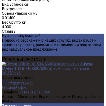
Вид установки
Внутренняя
Объем упаковки м3
0.01400
Вес брутто кг.
4.000
Отзывы
Нужна консультация?
Подробно расскажем о наших услугах, видах работ и
типовых проектах, рассчитаем стоимость и подготовим
индивидуальное предложение!
Задать вопрос
Ранее вы смотрели
Муфта 1ПКВт-10-500/630(Б) комплект на 3 фазы
20 270 руб.
Связаться с нами
info@mirs24.ru
Главный офис
Телефон:
+7 (495) 211-1550
Адрес:
г. Москва, ул. Верхоянская, дом 18, корпус 2, эт. 0,
пом. 2
Заказать звонок