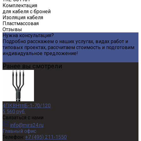
Комплектация
для кабеля с броней
Изоляция кабеля
Пластмассовая
Отзывы
Нужна консультация?
Подробно расскажем о наших услугах, видах работ и
типовых проектах, рассчитаем стоимость и подготовим
индивидуальное предложение!
Задать вопрос
Ранее вы смотрели
4ПКВНтпБ-1-70/120
5 560 руб.
Связаться с нами
info@mirs24.ru
Главный офис
Телефон:
+7 (495) 211-1550