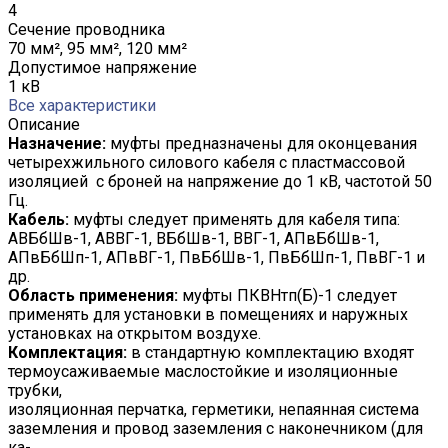
4
Сечение проводника
70 мм², 95 мм², 120 мм²
Допустимое напряжение
1 кВ
Все характеристики
Описание
Назначение:
муфты предназначены для оконцевания
четырехжильного силового кабеля с пластмассовой
изоляцией с броней на напряжение до 1 кВ, частотой 50
Гц.
Кабель:
муфты следует применять для кабеля типа:
АВБбШв-1, АВВГ-1, ВБбШв-1, ВВГ-1, АПвБбШв-1,
АПвБбШп-1, АПвВГ-1, ПвБбШв-1, ПвБбШп-1, ПвВГ-1 и
др.
Область применения:
муфты ПКВНтп(Б)-1 следует
применять для установки в помещениях и наружных
установках на открытом воздухе.
Комплектация:
в стандартную комплектацию входят
термоусаживаемые маслостойкие и изоляционные
трубки,
изоляционная перчатка, герметики, непаянная система
заземления и провод заземления с наконечником (для
ка-