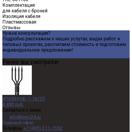
Комплектация
для кабеля с броней
Изоляция кабеля
Пластмассовая
Отзывы
Нужна консультация?
Подробно расскажем о наших услугах, видах работ и
типовых проектах, рассчитаем стоимость и подготовим
индивидуальное предложение!
Задать вопрос
Ранее вы смотрели
4ПКВНтпБ-1-16/25
4 480 руб.
Связаться с нами
info@mirs24.ru
Главный офис
Телефон:
+7 (495) 211-1550