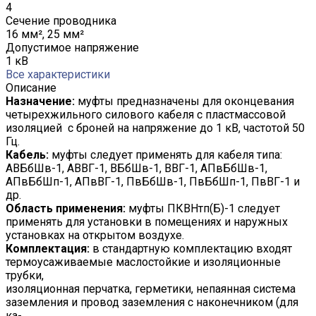
4
Сечение проводника
16 мм², 25 мм²
Допустимое напряжение
1 кВ
Все характеристики
Описание
Назначение:
муфты предназначены для оконцевания
четырехжильного силового кабеля с пластмассовой
изоляцией с броней на напряжение до 1 кВ, частотой 50
Гц.
Кабель:
муфты следует применять для кабеля типа:
АВБбШв-1, АВВГ-1, ВБбШв-1, ВВГ-1, АПвБбШв-1,
АПвБбШп-1, АПвВГ-1, ПвБбШв-1, ПвБбШп-1, ПвВГ-1 и
др.
Область применения:
муфты ПКВНтп(Б)-1 следует
применять для установки в помещениях и наружных
установках на открытом воздухе.
Комплектация:
в стандартную комплектацию входят
термоусаживаемые маслостойкие и изоляционные
трубки,
изоляционная перчатка, герметики, непаянная система
заземления и провод заземления с наконечником (для
ка-