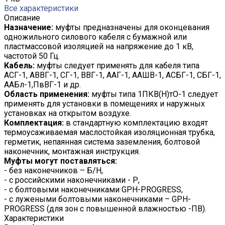
Все характеристики
Описание
Назначение:
муфты предназначены для оконцевания
одножильного силового кабеля с бумажной или
пластмассовой изоляцией на напряжение до 1 кВ,
частотой 50 Гц.
Кабель:
муфты следует применять для кабеля типа
АСГ-1, АВВГ-1, СГ-1, ВВГ-1, ААГ-1, ААШВ-1, АСБГ-1, СБГ-1,
ААБл-1,ПвВГ-1 и др.
Область применения:
муфты типа 1ПКВ(Н)тО-1 следует
применять для установки в помещениях и наружных
установках на открытом воздухе.
Комплектация:
в стандартную комплектацию входят
термоусаживаемая маслостойкая изоляционная трубка,
герметик, непаянная система заземления, болтовой
наконечник, монтажная инструкция.
Муфты могут поставляться:
- без наконечников – Б/Н,
- с российскими наконечниками - Р,
- с болтовыми наконечниками GPH-PROGRESS,
- с лужеными болтовыми наконечниками – GPH-
PROGRESS (для зон с повышенной влажностью -ПВ).
Характеристики