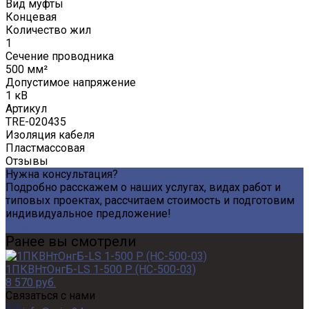
Вид муфты
Концевая
Количество жил
1
Сечение проводника
500 мм²
Допустимое напряжение
1 кВ
Артикул
TRE-020435
Изоляция кабеля
Пластмассовая
Отзывы
Нужна консультация?
Подробно расскажем о наших услугах, видах работ и
типовых проектах, рассчитаем стоимость и подготовим
индивидуальное предложение!
Задать вопрос
Ранее вы смотрели
1ПКВНтОнгБ-LS 1-500 Р (НС-500-03)
8 570 руб.
Связаться с нами