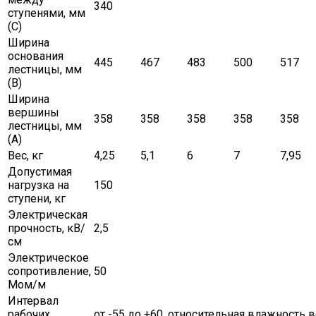
340
ступенями, мм
(C)
Ширина
основания
445
467
483
500
517
лестницы, мм
(B)
Ширина
вершины
358
358
358
358
358
лестницы, мм
(A)
Вес, кг
4,25
5,1
6
7
7,95
Допустимая
нагрузка на
150
ступени, кг
Электрическая
прочность, кВ/
2,5
см
Электрическое
сопротивление,
50
Мом/м
Интервал
рабочих
от -55 до +60, относительная влажность в