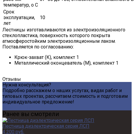
температур, о С
Срок
эксплуатации,
10
лет
Лестницы изготавливаются из электроизоляционного
стеклопластика, поверхность которого покрыта
атмосферостойким электроизоляционным лаком.
Поставляется по согласованию:
Крюк-захват (К), комплект 1
Металлический оконцеватель (М), комплект 1
Отзывы
Нужна консультация?
Подробно расскажем о наших услугах, видах работ и
типовых проектах, рассчитаем стоимость и подготовим
индивидуальное предложение!
Задать вопрос
Ранее вы смотрели
Лестница диэлектрическая серия ЛСП
4 200 руб.