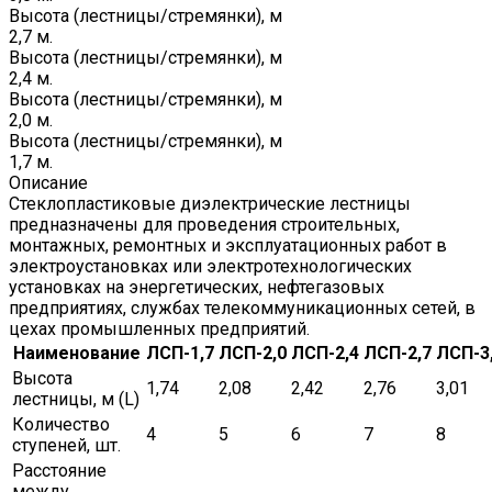
Высота (лестницы/стремянки), м
2,7 м.
Высота (лестницы/стремянки), м
2,4 м.
Высота (лестницы/стремянки), м
2,0 м.
Высота (лестницы/стремянки), м
1,7 м.
Описание
Стеклопластиковые диэлектрические лестницы
предназначены для проведения строительных,
монтажных, ремонтных и эксплуатационных работ в
электроустановках или электротехнологических
установках на энергетических, нефтегазовых
предприятиях, службах телекоммуникационных сетей, в
цехах промышленных предприятий.
Наименование
ЛСП-1,7
ЛСП-2,0
ЛСП-2,4
ЛСП-2,7
ЛСП-3
Высота
1,74
2,08
2,42
2,76
3,01
лестницы, м (L)
Количество
4
5
6
7
8
ступеней, шт.
Расстояние
между