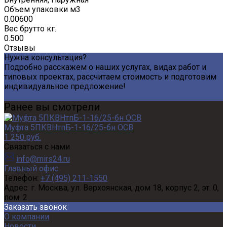
Объем упаковки м3
0.00600
Вес брутто кг.
0.500
Отзывы
Нужна консультация?
Подробно расскажем о наших услугах, видах работ и
типовых проектах, рассчитаем стоимость и подготовим
индивидуальное предложение!
Задать вопрос
Ранее вы смотрели
Муфта 5ПКВНтпБ-1-16/25-бн ОСВ
1 250 руб.
Связаться с нами
info@mirs24.ru
Главный офис
Телефон:
+7 (495) 211-1550
Адрес:
г. Москва, ул. Верхоянская, дом 18, корпус 2, эт. 0,
пом. 2
Заказать звонок
О компании
Новости