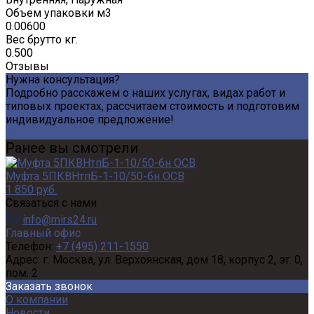
Объем упаковки м3
0.00600
Вес брутто кг.
0.500
Отзывы
Нужна консультация?
Подробно расскажем о наших услугах, видах работ и
типовых проектах, рассчитаем стоимость и подготовим
индивидуальное предложение!
Задать вопрос
Ранее вы смотрели
Муфта 5ПКВНтпБ-1-10/50-бн ОСВ
1 850 руб.
Связаться с нами
info@mirs24.ru
Главный офис
Телефон:
+7 (495) 211-1550
Адрес:
г. Москва, ул. Верхоянская, дом 18, корпус 2, эт. 0,
пом. 2
Заказать звонок
О компании
Новости