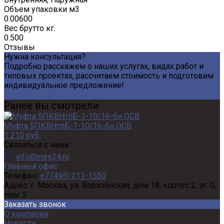
Объем упаковки м3
0.00600
Вес брутто кг.
0.500
Отзывы
Нужна консультация?
Подробно расскажем о наших услугах, видах работ и
типовых проектах, рассчитаем стоимость и подготовим
индивидуальное предложение!
Задать вопрос
Ранее вы смотрели
Муфта 5ПКВНтпБ-1-10/16-бн ОСВ
1 210 руб.
Связаться с нами
info@mirs24.ru
Главный офис
Телефон:
+7 (495) 211-1550
Адрес:
г. Москва, ул. Верхоянская, дом 18, корпус 2, эт. 0,
пом. 2
Заказать звонок
О компании
Новости