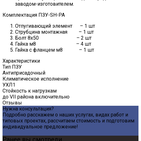
заводом-изготовителем.
Комплектация ПЗУ-SH-PA
Отпугивающий элемент – 1 шт
Струбцина монтажная – 1 шт
Болт 8х50 – 2 шт
Гайка м8 – 4 шт
Гайка с фланцем м8 – 1 шт
Характеристики
Тип ПЗУ
Антиприсадочный
Климатическое исполнение
УХЛ1
Стойкость к нагрузкам
до VII района включительно
Отзывы
Нужна консультация?
Подробно расскажем о наших услугах, видах работ и
типовых проектах, рассчитаем стоимость и подготовим
индивидуальное предложение!
Задать вопрос
Ранее вы смотрели