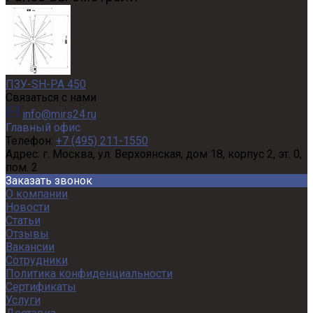
ПЗУ-SH-PA 450
Связаться с нами
info@mirs24.ru
Главный офис
Телефон:
+7 (495) 211-1550
Адрес:
г. Москва, ул. Верхоянская, дом 18, корпус 2, эт. 0,
пом. 2
Заказать звонок
О компании
Новости
Статьи
Отзывы
Вакансии
Сотрудники
Политика конфиденциальности
Сертификаты
Услуги