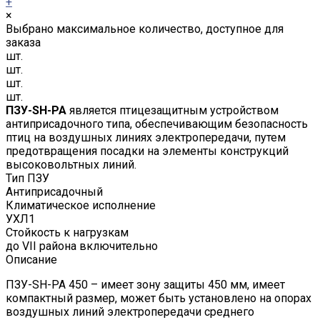
+
×
Выбрано максимальное количество, доступное для
заказа
шт.
шт.
шт.
шт.
ПЗУ-SH-PA
является птицезащитным устройством
антиприсадочного типа, обеспечивающим безопасность
птиц на воздушных линиях электропередачи, путем
предотвращения посадки на элементы конструкций
высоковольтных линий.
Тип ПЗУ
Антиприсадочный
Климатическое исполнение
УХЛ1
Стойкость к нагрузкам
до VII района включительно
Описание
ПЗУ-SH-PA 450 – имеет зону защиты 450 мм, имеет
компактный размер, может быть установлено на опорах
воздушных линий электропередачи среднего