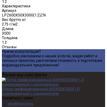
1.2
Характеристики
Артикул
LPZ600Х50Х3000(1.2)ZN
Вес брутто кг.
275 г/м2
Длина
3000
Толщина
1.2
Отзывы
Нужна консультация?
Подробно расскажем о наших услугах, видах работ и
типовых проектах, рассчитаем стоимость и подготовим
индивидуальное предложение!
Задать вопрос
Ранее вы смотрели
Лоток перфорированный 600Х50Х3000(1.2)
оцинкованный с соединителем
Связаться с нами
info@mirs24.ru