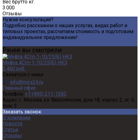
Вес брутто кг.
3.000
Отзывы
Нужна консультация?
Подробно расскажем о наших услугах, видах работ и
типовых проектах, рассчитаем стоимость и подготовим
индивидуальное предложение!
Задать вопрос
Ранее вы смотрели
Муфта 4Стп-1-10/25(Б) НКЗ
5 460 руб.
Связаться с нами
info@mirs24.ru
Главный офис
Телефон:
+7 (495) 211-1550
Адрес:
г. Москва, ул. Верхоянская, дом 18, корпус 2, эт. 0,
пом. 2
Заказать звонок
О компании
Новости
Статьи
Отзывы