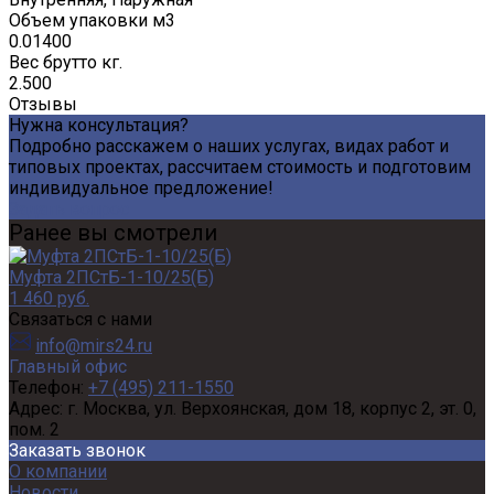
Объем упаковки м3
0.01400
Вес брутто кг.
2.500
Отзывы
Нужна консультация?
Подробно расскажем о наших услугах, видах работ и
типовых проектах, рассчитаем стоимость и подготовим
индивидуальное предложение!
Задать вопрос
Ранее вы смотрели
Муфта 2ПСтБ-1-10/25(Б)
1 460 руб.
Связаться с нами
info@mirs24.ru
Главный офис
Телефон:
+7 (495) 211-1550
Адрес:
г. Москва, ул. Верхоянская, дом 18, корпус 2, эт. 0,
пом. 2
Заказать звонок
О компании
Новости