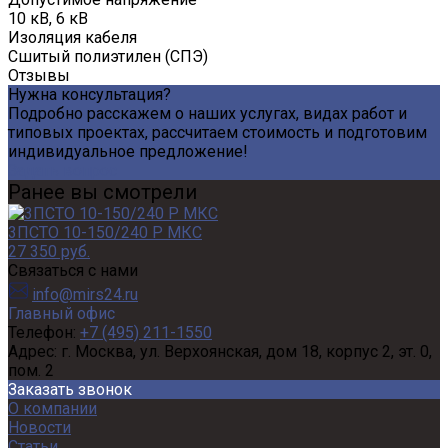
10 кВ, 6 кВ
Изоляция кабеля
Сшитый полиэтилен (СПЭ)
Отзывы
Нужна консультация?
Подробно расскажем о наших услугах, видах работ и
типовых проектах, рассчитаем стоимость и подготовим
индивидуальное предложение!
Задать вопрос
Ранее вы смотрели
3ПСТО 10-150/240 Р МКС
27 350 руб.
Связаться с нами
info@mirs24.ru
Главный офис
Телефон:
+7 (495) 211-1550
Адрес:
г. Москва, ул. Верхоянская, дом 18, корпус 2, эт. 0,
пом. 2
Заказать звонок
О компании
Новости
Статьи