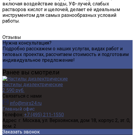
включая воздействие воды, УФ-лучей, слабых
растворов кислот и щелочей, делает её идеальным
инструментом для самых разнообразных условий
работы.
Отзывы
Нужна консультация?
Подробно расскажем о наших услугах, видах работ и
типовых проектах, рассчитаем стоимость и подготовим
индивидуальное предложение!
Задать вопрос
Ранее вы смотрели
Настилы диэлектрические
2 590 руб.
Связаться с нами
info@mirs24.ru
Главный офис
Телефон:
+7 (495) 211-1550
Адрес:
г. Москва, ул. Верхоянская, дом 18, корпус 2, эт. 0,
пом. 2
Заказать звонок