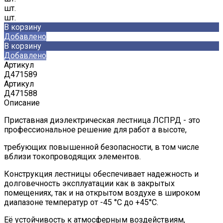
шт.
шт.
В корзину
Добавлено
В корзину
Добавлено
Артикул
Д471589
Артикул
Д471588
Описание
Приставная диэлектрическая лестница ЛСПРД - это
профессиональное решение для работ а высоте,
требующих повышенной безопасности, в том числе
вблизи токопроводящих элементов.
Конструкция лестницы обеспечивает надежность и
долговечность эксплуатации как в закрытых
помещениях, так и на открытом воздухе в широком
диапазоне температур от -45 °С до +45°С.
Её устойчивость к атмосферным воздействиям,