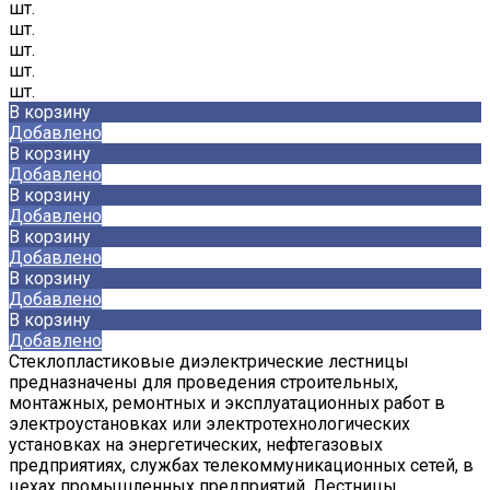
шт.
шт.
шт.
шт.
шт.
В корзину
Добавлено
В корзину
Добавлено
В корзину
Добавлено
В корзину
Добавлено
В корзину
Добавлено
В корзину
Добавлено
Стеклопластиковые диэлектрические лестницы
предназначены для проведения строительных,
монтажных, ремонтных и эксплуатационных работ в
электроустановках или электротехнологических
установках на энергетических, нефтегазовых
предприятиях, службах телекоммуникационных сетей, в
цехах промышленных предприятий. Лестницы