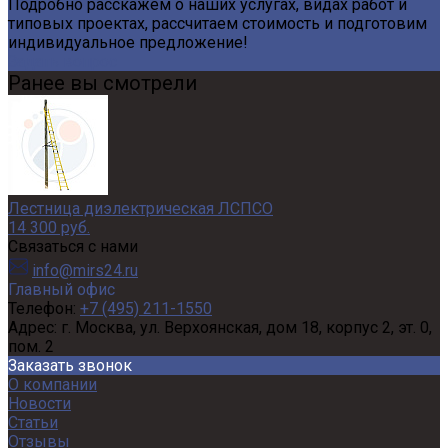
Подробно расскажем о наших услугах, видах работ и
типовых проектах, рассчитаем стоимость и подготовим
индивидуальное предложение!
Задать вопрос
Ранее вы смотрели
Лестница диэлектрическая ЛСПСО
14 300 руб.
Связаться с нами
info@mirs24.ru
Главный офис
Телефон:
+7 (495) 211-1550
Адрес:
г. Москва, ул. Верхоянская, дом 18, корпус 2, эт. 0,
пом. 2
Заказать звонок
О компании
Новости
Статьи
Отзывы