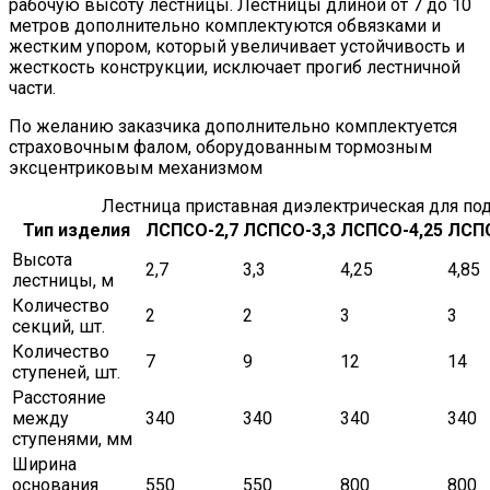
рабочую высоту лестницы. Лестницы длиной от 7 до 10
метров дополнительно комплектуются обвязками и
жестким упором, который увеличивает устойчивость и
жесткость конструкции, исключает прогиб лестничной
части.
По желанию заказчика дополнительно комплектуется
страховочным фалом, оборудованным тормозным
эксцентриковым механизмом
Лестница приставная диэлектрическая для по
Тип изделия
ЛСПСО-2,7
ЛСПСО-3,3
ЛСПСО-4,25
ЛСПС
Высота
2,7
3,3
4,25
4,85
лестницы, м
Количество
2
2
3
3
секций, шт.
Количество
7
9
12
14
ступеней, шт.
Расстояние
между
340
340
340
340
ступенями, мм
Ширина
основания
550
550
800
800