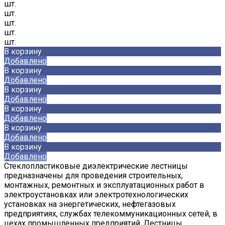
шт.
шт.
шт.
шт.
шт.
В корзину
Добавлено
В корзину
Добавлено
В корзину
Добавлено
В корзину
Добавлено
В корзину
Добавлено
В корзину
Добавлено
Стеклопластиковые диэлектрические лестницы
предназначены для проведения строительных,
монтажных, ремонтных и эксплуатационных работ в
электроустановках или электротехнологических
установках на энергетических, нефтегазовых
предприятиях, службах телекоммуникационных сетей, в
цехах промышленных предприятий. Лестницы