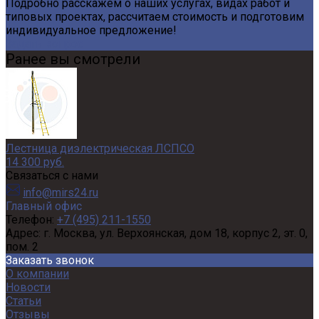
Подробно расскажем о наших услугах, видах работ и
типовых проектах, рассчитаем стоимость и подготовим
индивидуальное предложение!
Задать вопрос
Ранее вы смотрели
Лестница диэлектрическая ЛСПСО
14 300 руб.
Связаться с нами
info@mirs24.ru
Главный офис
Телефон:
+7 (495) 211-1550
Адрес:
г. Москва, ул. Верхоянская, дом 18, корпус 2, эт. 0,
пом. 2
Заказать звонок
О компании
Новости
Статьи
Отзывы