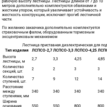
рабочую высоту лестницы. Лестницы длиной от 7 до 10
метров дополнительно комплектуются обвязками и
жестким упором, который увеличивает устойчивость и
жесткость конструкции, исключает прогиб лестничной
части.
По желанию заказчика дополнительно комплектуется
страховочным фалом, оборудованным тормозным
эксцентриковым механизмом
Лестница приставная диэлектрическая для по
Тип изделия
ЛСПСО-2,7
ЛСПСО-3,3
ЛСПСО-4,25
ЛСПС
Высота
2,7
3,3
4,25
4,85
лестницы, м
Количество
2
2
3
3
секций, шт.
Количество
7
9
12
14
ступеней, шт.
Расстояние
между
340
340
340
340
ступенями, мм
Ширина
основания
550
550
800
800