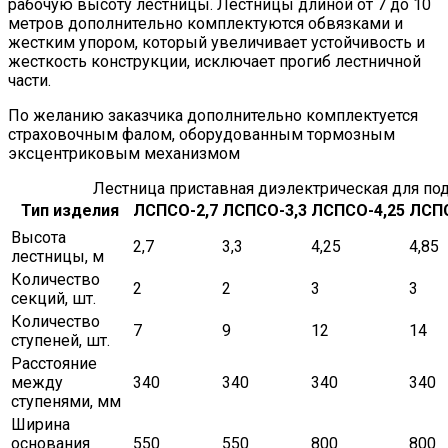
рабочую высоту лестницы. Лестницы длиной от 7 до 10
метров дополнительно комплектуются обвязками и
жестким упором, который увеличивает устойчивость и
жесткость конструкции, исключает прогиб лестничной
части.
По желанию заказчика дополнительно комплектуется
страховочным фалом, оборудованным тормозным
эксцентриковым механизмом
Лестница приставная диэлектрическая для по
Тип изделия
ЛСПСО-2,7
ЛСПСО-3,3
ЛСПСО-4,25
ЛСПС
Высота
2,7
3,3
4,25
4,85
лестницы, м
Количество
2
2
3
3
секций, шт.
Количество
7
9
12
14
ступеней, шт.
Расстояние
между
340
340
340
340
ступенями, мм
Ширина
основания
550
550
800
800