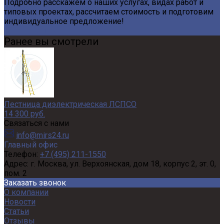
Подробно расскажем о наших услугах, видах работ и
типовых проектах, рассчитаем стоимость и подготовим
индивидуальное предложение!
Задать вопрос
Ранее вы смотрели
Лестница диэлектрическая ЛСПСО
14 300 руб.
Связаться с нами
info@mirs24.ru
Главный офис
Телефон:
+7 (495) 211-1550
Адрес:
г. Москва, ул. Верхоянская, дом 18, корпус 2, эт. 0,
пом. 2
Заказать звонок
О компании
Новости
Статьи
Отзывы