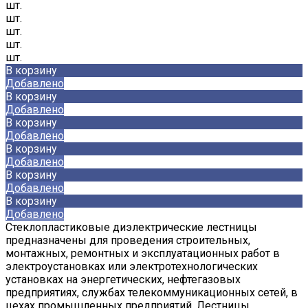
шт.
шт.
шт.
шт.
шт.
В корзину
Добавлено
В корзину
Добавлено
В корзину
Добавлено
В корзину
Добавлено
В корзину
Добавлено
В корзину
Добавлено
Стеклопластиковые диэлектрические лестницы
предназначены для проведения строительных,
монтажных, ремонтных и эксплуатационных работ в
электроустановках или электротехнологических
установках на энергетических, нефтегазовых
предприятиях, службах телекоммуникационных сетей, в
цехах промышленных предприятий. Лестницы