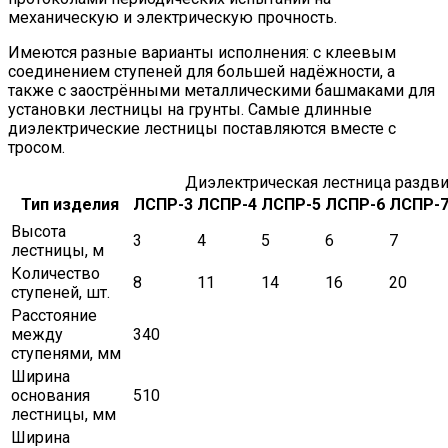
механическую и электрическую прочность.
Имеются разные варианты исполнения: с клеевым
соединением ступеней для большей надёжности, а
также с заострёнными металлическими башмаками для
установки лестницы на грунты. Самые длинные
диэлектрические лестницы поставляются вместе с
тросом.
Диэлектрическая лестница раздв
Тип изделия
ЛСПР-3
ЛСПР-4
ЛСПР-5
ЛСПР-6
ЛСПР-
Высота
3
4
5
6
7
лестницы, м
Количество
8
11
14
16
20
ступеней, шт.
Расстояние
между
340
ступенями, мм
Ширина
основания
510
лестницы, мм
Ширина