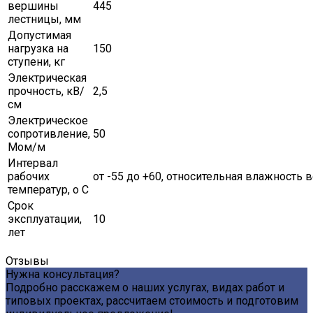
вершины
445
лестницы, мм
Допустимая
нагрузка на
150
ступени, кг
Электрическая
прочность, кВ/
2,5
см
Электрическое
сопротивление,
50
Мом/м
Интервал
рабочих
от -55 до +60, относительная влажность в
температур, о С
Срок
эксплуатации,
10
лет
Отзывы
Нужна консультация?
Подробно расскажем о наших услугах, видах работ и
типовых проектах, рассчитаем стоимость и подготовим