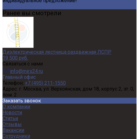
индивидуальное предложение!
Задать вопрос
Ранее вы смотрели
Диэлектрическая лестница раздвижная ЛСПР
19 500 руб.
Связаться с нами
info@mirs24.ru
Главный офис
Телефон:
+7 (495) 211-1550
Адрес:
г. Москва, ул. Верхоянская, дом 18, корпус 2, эт. 0,
пом. 2
Заказать звонок
О компании
Новости
Статьи
Отзывы
Вакансии
Сотрудники