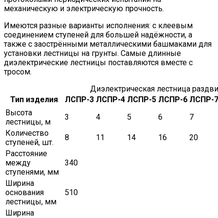
механическую и электрическую прочность.
Имеются разные варианты исполнения: с клеевым
соединением ступеней для большей надёжности, а
также с заострёнными металлическими башмаками для
установки лестницы на грунты. Самые длинные
диэлектрические лестницы поставляются вместе с
тросом.
Диэлектрическая лестница раздв
Тип изделия
ЛСПР-3
ЛСПР-4
ЛСПР-5
ЛСПР-6
ЛСПР-
Высота
3
4
5
6
7
лестницы, м
Количество
8
11
14
16
20
ступеней, шт.
Расстояние
между
340
ступенями, мм
Ширина
основания
510
лестницы, мм
Ширина