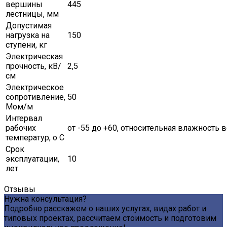
вершины
445
лестницы, мм
Допустимая
нагрузка на
150
ступени, кг
Электрическая
прочность, кВ/
2,5
см
Электрическое
сопротивление,
50
Мом/м
Интервал
рабочих
от -55 до +60, относительная влажность в
температур, о С
Срок
эксплуатации,
10
лет
Отзывы
Нужна консультация?
Подробно расскажем о наших услугах, видах работ и
типовых проектах, рассчитаем стоимость и подготовим