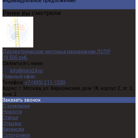
индивидуальное предложение!
Задать вопрос
Ранее вы смотрели
Диэлектрическая лестница раздвижная ЛСПР
19 500 руб.
Связаться с нами
info@mirs24.ru
Главный офис
Телефон:
+7 (495) 211-1550
Адрес:
г. Москва, ул. Верхоянская, дом 18, корпус 2, эт. 0,
пом. 2
Заказать звонок
О компании
Новости
Статьи
Отзывы
Вакансии
Сотрудники