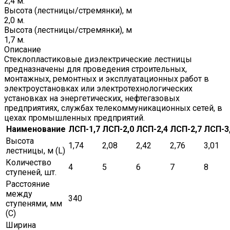
2,4 м.
Высота (лестницы/стремянки), м
2,0 м.
Высота (лестницы/стремянки), м
1,7 м.
Описание
Стеклопластиковые диэлектрические лестницы
предназначены для проведения строительных,
монтажных, ремонтных и эксплуатационных работ в
электроустановках или электротехнологических
установках на энергетических, нефтегазовых
предприятиях, службах телекоммуникационных сетей, в
цехах промышленных предприятий.
Наименование
ЛСП-1,7
ЛСП-2,0
ЛСП-2,4
ЛСП-2,7
ЛСП-3
Высота
1,74
2,08
2,42
2,76
3,01
лестницы, м (L)
Количество
4
5
6
7
8
ступеней, шт.
Расстояние
между
340
ступенями, мм
(C)
Ширина