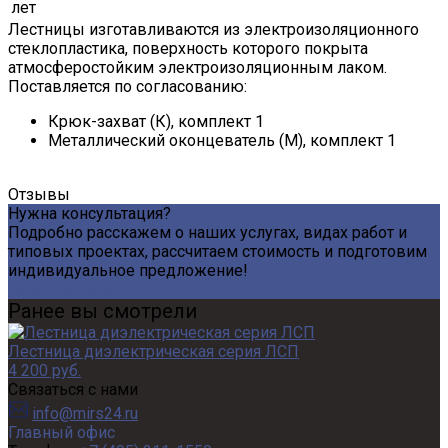
лет
Лестницы изготавливаются из электроизоляционного
стеклопластика, поверхность которого покрыта
атмосферостойким электроизоляционным лаком.
Поставляется по согласованию:
Крюк-захват (К), комплект 1
Металлический оконцеватель (М), комплект 1
Отзывы
Нужна консультация?
Подробно расскажем о наших услугах, видах работ и
типовых проектах, рассчитаем стоимость и подготовим
индивидуальное предложение!
Задать вопрос
Ранее вы смотрели
Лестница диэлектрическая серия ЛСП
4 200 руб.
Связаться с нами
info@mirs24.ru
Главный офис