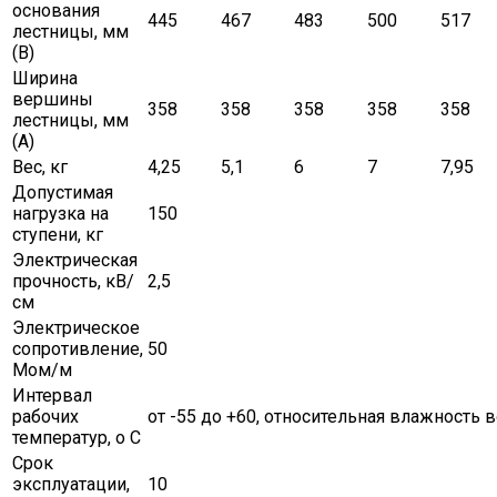
основания
445
467
483
500
517
лестницы, мм
(B)
Ширина
вершины
358
358
358
358
358
лестницы, мм
(A)
Вес, кг
4,25
5,1
6
7
7,95
Допустимая
нагрузка на
150
ступени, кг
Электрическая
прочность, кВ/
2,5
см
Электрическое
сопротивление,
50
Мом/м
Интервал
рабочих
от -55 до +60, относительная влажность в
температур, о С
Срок
эксплуатации,
10