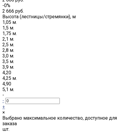
-0%
2 666 руб.
Высота (лестницы/стремянки), м
1,05 м.
1,5 м.
1,75 м.
2,1 м.
2,5 м.
2,8 м.
3,0 м.
3,5 м.
3,9 м.
4,20
4,25 м.
4,90
5,1 м.
-
-
+
×
Выбрано максимальное количество, доступное для
заказа
шт.