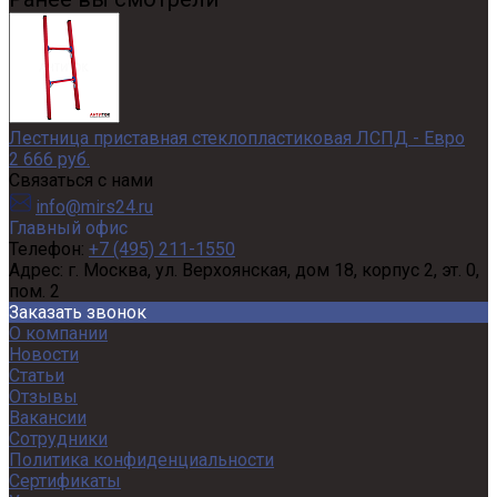
Лестница приставная стеклопластиковая ЛСПД - Евро
2 666 руб.
Связаться с нами
info@mirs24.ru
Главный офис
Телефон:
+7 (495) 211-1550
Адрес:
г. Москва, ул. Верхоянская, дом 18, корпус 2, эт. 0,
пом. 2
Заказать звонок
О компании
Новости
Статьи
Отзывы
Вакансии
Сотрудники
Политика конфиденциальности
Сертификаты