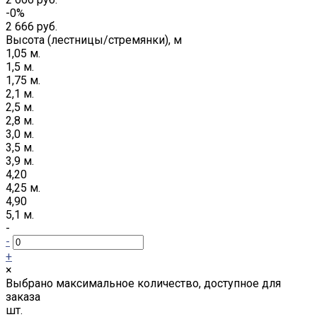
-0%
2 666 руб.
Высота (лестницы/стремянки), м
1,05 м.
1,5 м.
1,75 м.
2,1 м.
2,5 м.
2,8 м.
3,0 м.
3,5 м.
3,9 м.
4,20
4,25 м.
4,90
5,1 м.
-
-
+
×
Выбрано максимальное количество, доступное для
заказа
шт.