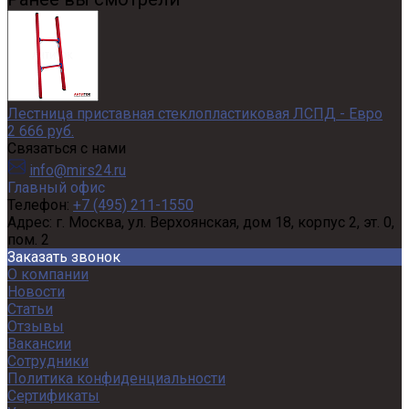
Лестница приставная стеклопластиковая ЛСПД - Евро
2 666 руб.
Связаться с нами
info@mirs24.ru
Главный офис
Телефон:
+7 (495) 211-1550
Адрес:
г. Москва, ул. Верхоянская, дом 18, корпус 2, эт. 0,
пом. 2
Заказать звонок
О компании
Новости
Статьи
Отзывы
Вакансии
Сотрудники
Политика конфиденциальности
Сертификаты