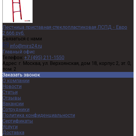
Лестница приставная стеклопластиковая ЛСПД - Евро
2 666 руб.
Связаться с нами
info@mirs24.ru
Главный офис
Телефон:
+7 (495) 211-1550
Адрес:
г. Москва, ул. Верхоянская, дом 18, корпус 2, эт. 0,
пом. 2
Заказать звонок
О компании
Новости
Статьи
Отзывы
Вакансии
Сотрудники
Политика конфиденциальности
Сертификаты
Услуги
Доставка