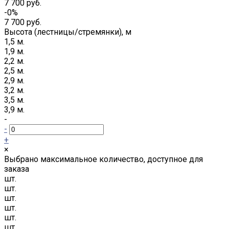
7 700 руб.
-0%
7 700 руб.
Высота (лестницы/стремянки), м
1,5 м.
1,9 м.
2,2 м.
2,5 м.
2,9 м.
3,2 м.
3,5 м.
3,9 м.
-
-
+
×
Выбрано максимальное количество, доступное для
заказа
шт.
шт.
шт.
шт.
шт.
шт.