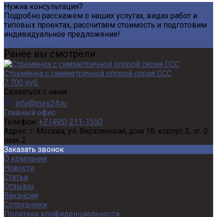
Нужна консультация?
Подробно расскажем о наших услугах, видах работ и
типовых проектах, рассчитаем стоимость и подготовим
индивидуальное предложение!
Задать вопрос
Ранее вы смотрели
Стремянка с симметричной опорой серия CCC
7 700 руб.
Связаться с нами
info@mirs24.ru
Главный офис
Телефон:
+7 (495) 211-1550
Адрес:
г. Москва, ул. Верхоянская, дом 18, корпус 2, эт. 0,
пом. 2
Заказать звонок
О компании
Новости
Статьи
Отзывы
Вакансии
Сотрудники
Политика конфиденциальности